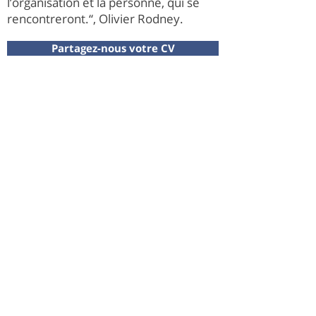
l’organisation et la personne, qui se
rencontreront.“, Olivier Rodney.
Partagez-nous votre CV
Partagez-nous vos besoins
Vous avez besoin d'aide pour votre
recrutement ou vous êtes à la
recherche d'une nouvelle
opportunité professionnelle?
Contactez-nous